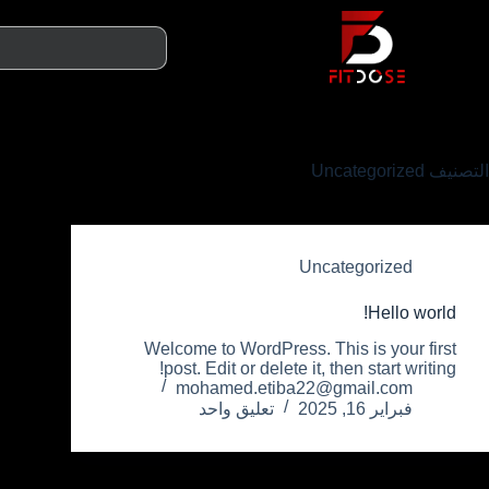
التصنيف
Uncategorized
Uncategorized
Hello world!
Welcome to WordPress. This is your first
post. Edit or delete it, then start writing!
mohamed.etiba22@gmail.com
فبراير 16, 2025
تعليق واحد